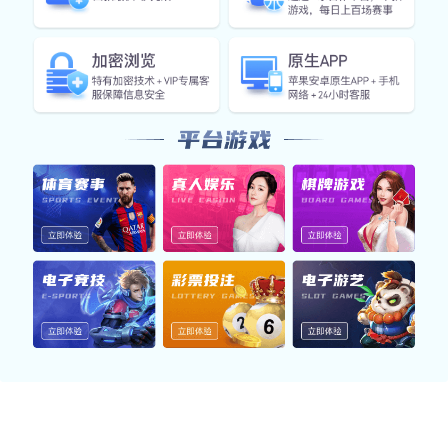
否决权，这是非常罕见且具有战略意义的一种安排。
首先，球员选项意味着詹姆斯在第二年可以选择是否
继续留队，这给他提供了更多主动权。在当今NBA
中，运动员越来越重视个人选择权，而这种灵活性正
好符合当前市场趋势。
其次，交易否决权赋予了詹姆斯更大的控制力。他可
以决定是否允许自己被交易，这对于他个人职业生涯
规划至关重要。在过去几年里，我们看到许多明星球
员因为无法掌控自己的去向而感到沮丧，而拥有这一
权利，可以让詹姆斯更加安心地发挥自己的才华。
此外，从球队角度看，这样的合约安排也显示出对詹
姆斯能力和价值的高度认可，同时也是一种风险管理
策略。如果未来需要重组或者调整阵容，有这样的条