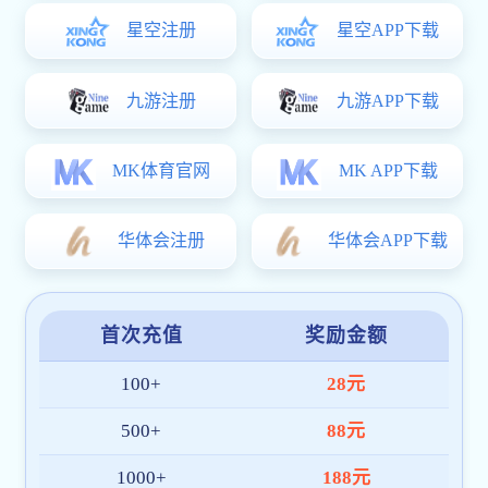
万的合同回归NBA，并获得球员选项与交易否决权。
这一消息引发了广泛关注和讨论，不仅因为詹姆斯在
联盟中的地位，更因为这笔合同对未来球队构建和个
人职业生涯的影响。本文将从四个方面进行详细阐
述：詹姆斯的职业价值、合同细节与意义、对湖人队
的影响、以及他未来的发展方向。透过这些分析，我
们可以更清晰地了解到詹姆斯此举背后的深意及其可
能带来的变化。
1、詹姆斯的职业价值
勒布朗·詹姆斯是一位无可争议的篮球传奇，他在场上
的表现不仅体现在得分上，更在于他的全面能力和领
导力。他曾多次带领球队获得总冠军，并多次被评选
为全明星球员，这些都证明了他的卓越才能。此外，