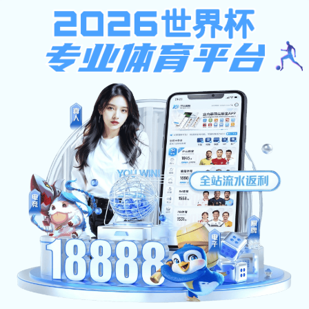
注册入口
必一体育在线登录
APP与网页
版入口｜畅享全球体育赛事与
数据服务
欢迎访问
必一体育在线登录
，提供全面覆盖足
球、篮球、电竞等项目的赛事资讯与数据内容，
支持
APP下载
与
网页使用
，每日同步更新千场
比赛，聚焦热门体育内容， 助您轻松获取赛事
动态，掌握比赛节奏。